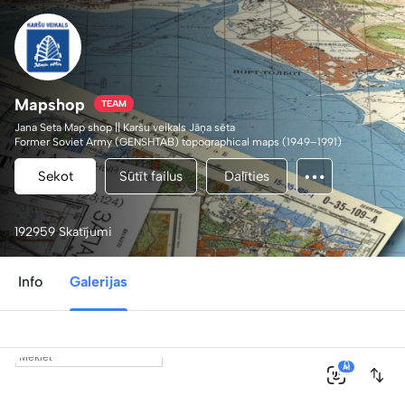
Mapshop
TEAM
Jana Seta Map shop || Karšu veikals Jāņa sēta
Former Soviet Army (GENSHTAB) topographical maps (1949–1991)
Other historical maps
.
Sekot
Sūtīt failus
Dalīties
192959 Skatījumi
Info
Galerijas
0
AI