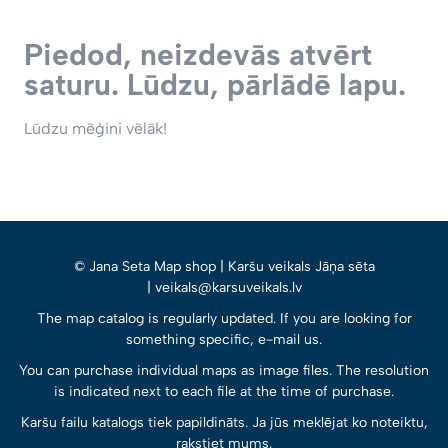
Piedod, neizdevās atvērt
saturu. Lūdzu, pārlādē lapu.
Lūdzu mēģini vēlāk!
© Jana Seta Map shop | Karšu veikals Jāņa sēta
| veikals@karsuveikals.lv
The map catalog is regularly updated. If you are looking for
something specific, e-mail us.
You can purchase individual maps as image files. The resolution
is indicated next to each file at the time of purchase.
Karšu failu katalogs tiek papildināts. Ja jūs meklējat ko noteiktu,
rakstiet mums.