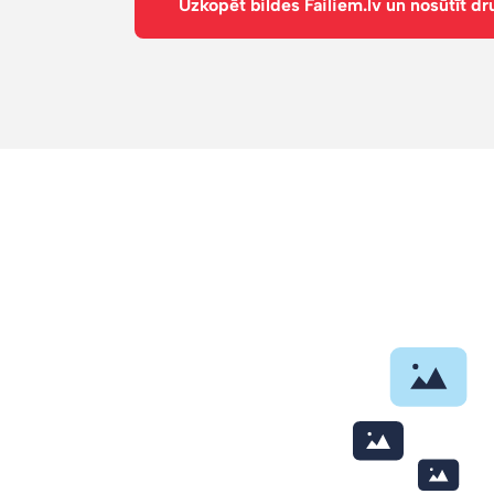
Uzkopēt bildes Failiem.lv un nosūtīt dr