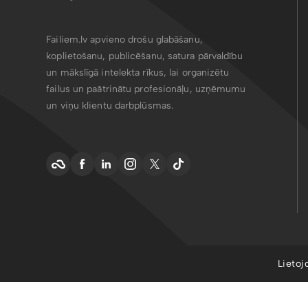
Failiem.lv apvieno drošu glabāšanu,
koplietošanu, publicēšanu, satura pārvaldību
un mākslīgā intelekta rīkus, lai organizētu
failus un paātrinātu profesionāļu, uzņēmumu
un viņu klientu darbplūsmas.
Lietoj