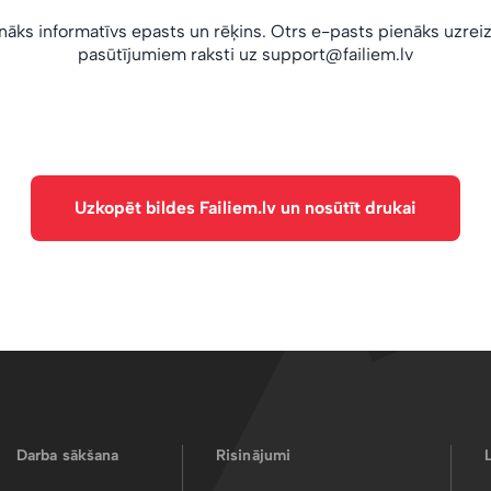
āks informatīvs epasts un rēķins. Otrs e-pasts pienāks uzrei
pasūtījumiem raksti uz
support@failiem.lv
Uzkopēt bildes Failiem.lv un nosūtīt drukai
Darba sākšana
Risinājumi