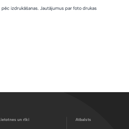
z pēc izdrukāšanas. Jautājumus par foto drukas
Lietotnes un rīki
Atbalsts