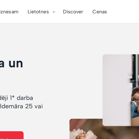
iznesam
Lietotnes
Discover
Cenas
a un
ēji 1* darba
aldemāra 25 vai