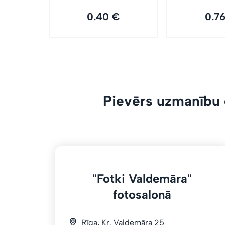
0.40 €
0.7
Pievērs uzmanību 
"Fotki Valdemāra"
fotosalonā
Rīga, Kr. Valdemāra 25