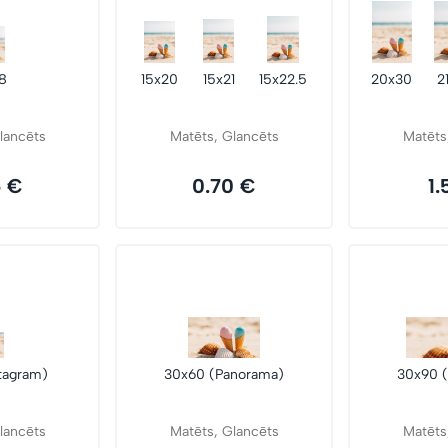
18
15x20
15x21
15x22.5
20x30
2
lancēts
Matēts, Glancēts
Matēts
6 €
0.70 €
1.
stagram)
30x60 (Panorama)
30x90 
lancēts
Matēts, Glancēts
Matēts