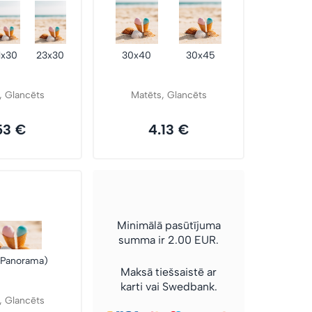
1x30
23x30
30x40
30x45
, Glancēts
Matēts, Glancēts
53 €
4.13 €
Minimālā pasūtījuma
summa ir 2.00 EUR.
(Panorama)
Maksā tiešsaistē ar
karti vai Swedbank.
, Glancēts