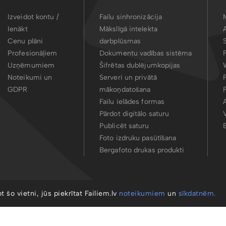
Izveidot kontu /
Failu sinhronizācija
Ienākt
Mākslīgā intelekta
Cenu plāni
darbplūsmas
Profesionāļiem
Dokumentu vadības sistēma
Uzņēmumiem
Šifrētas dublējumkopijas
Noteikumi un
Serveri un privātā
GDPR
mākoņdatošana
Failu ielādes formas
Pārdot digitālo saturu
Publicēt saturu
Foto izdruku pasūtīšana
Bergafoto drukas produkti
ot šo vietni, jūs piekrītat Failiem.lv
noteikumiem
un
sīkdatnēm.