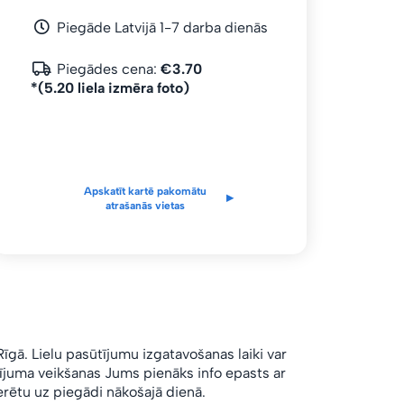
Piegāde Latvijā 1-7 darba dienās
Piegādes cena:
€3.70
*(5.20 liela izmēra foto)
Apskatīt kartē pakomātu
▸
atrašanās vietas
Rīgā.
Lielu pasūtījumu izgatavošanas laiki var
ūtījuma veikšanas Jums pienāks info epasts ar
rētu uz piegādi nākošajā dienā.