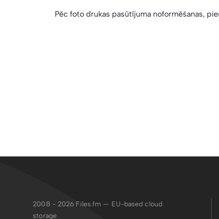
Pēc foto drukas pasūtījuma noformēšanas, pien
2008 - 2026
Files.fm — EU-based cloud
storage