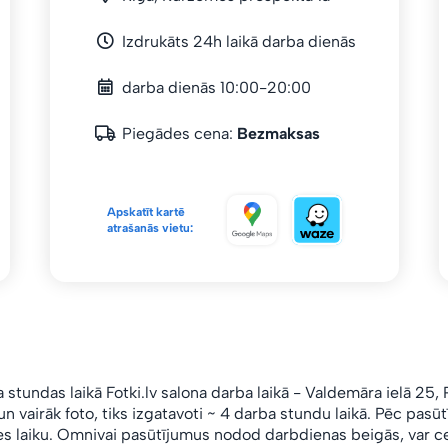
Izdrukāts 24h laikā darba dienās
darba dienās 10:00-20:00
Piegādes cena:
Bezmaksas
Apskatīt kartē
atrašanās vietu:
a stundas laikā Fotki.lv salona
darba laikā
- Valdemāra ielā 25, 
n vairāk foto, tiks izgatavoti ~ 4 darba stundu laikā. Pēc pas
s laiku. Omnivai pasūtījumus nodod darbdienas beigās, var ce