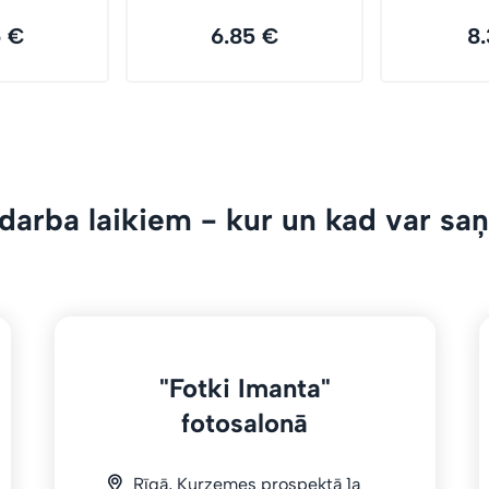
6 €
6.85 €
8.
darba laikiem - kur un kad var saņ
"Fotki Imanta"
fotosalonā
Rīgā, Kurzemes prospektā 1a