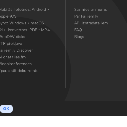
Mobilās lietotnes:
Android
•
Sazinies ar mums
Apple iOS
Par Failiem.lv
Sync:
Windows • macOS
API izstrādātājiem
Failu konvertors:
PDF
•
MP4
FAQ
WebDAV disks
Blogs
FTP piekļuve
Failiem.lv Discover
AI chat.files.fm
Videokonferences
Eparakstīt dokumentu
OK