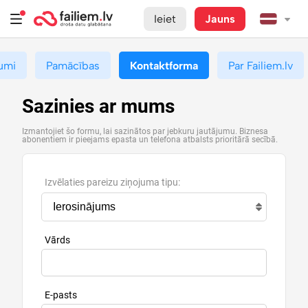
Ieiet
Jauns
umi
Pamācības
Kontaktforma
Par Failiem.lv
Sazinies ar mums
Izmantojiet šo formu, lai sazinātos par jebkuru jautājumu. Biznesa
abonentiem ir pieejams epasta un telefona atbalsts prioritārā secībā.
Izvēlaties pareizu ziņojuma tipu:
Vārds
E-pasts