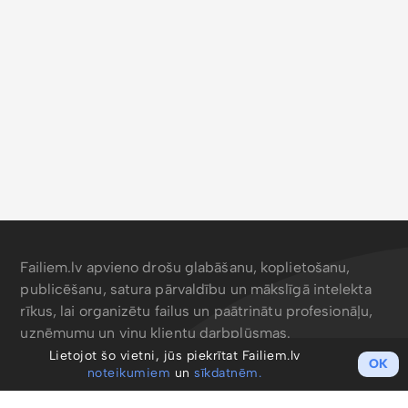
Failiem.lv apvieno drošu glabāšanu, koplietošanu,
publicēšanu, satura pārvaldību un mākslīgā intelekta
rīkus, lai organizētu failus un paātrinātu profesionāļu,
uzņēmumu un viņu klientu darbplūsmas.
Lietojot šo vietni, jūs piekrītat Failiem.lv
OK
noteikumiem
un
sīkdatnēm.