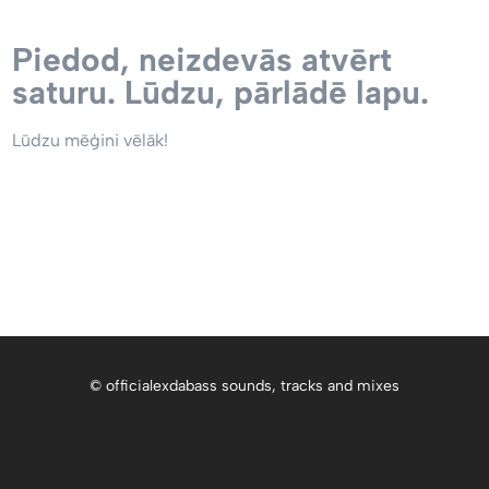
Piedod, neizdevās atvērt
saturu. Lūdzu, pārlādē lapu.
Lūdzu mēģini vēlāk!
© officialexdabass sounds, tracks and mixes