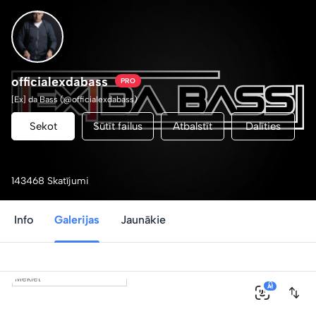
officialexdabass
PRO
[Ex] da Bass (@officialexdabass)
Sekot
Sūtīt failus
Atbalstīt
Dalīties
143468 Skatījumi
Info
Galerijas
Jaunākie
0
AI